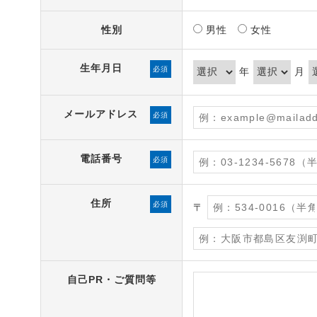
性別
男性
女性
生年月日
必須
年
月
メールアドレス
必須
電話番号
必須
住所
必須
〒
自己PR・ご質問等